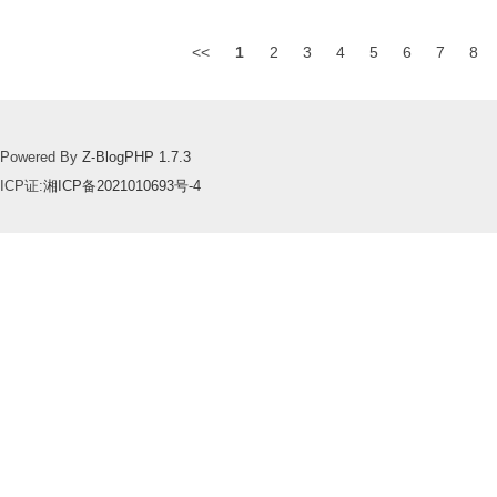
<<
1
2
3
4
5
6
7
8
Powered By
Z-BlogPHP 1.7.3
ICP证:
湘ICP备2021010693号-4