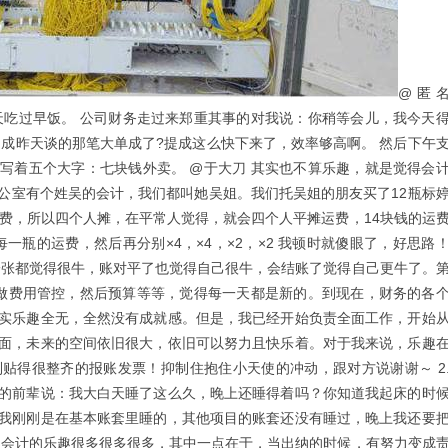
@匿
吃过早饭。 公司财务走过来郑重其事的对我说：你稍等会儿，我今天
不成昨天谈的那笔大单成了?提成这么快下来了，效率够高啊。 然后下午
写着五个大字：七块钱外卖。 @于大刀 其实也不算乐趣，就是觉得会
公室有个姓吴的会计，我们都叫她吴姐。我们托吴姐的朋友买了12瓶标
为有邮费，所以四个人摊，在平常人觉得，就会四个人平摊运费，14块钱的运
每一瓶的运费，然后再分别×4，×4，×2，×2 我顿时就傻眼了，好思路
一张都觉得很牛，账对平了也觉得自己很牛，会结账了觉得自己更牛了。
做费用管控，然后预算等等，觉得每一天都是新的。到现在，财务的各
实乐趣全无，全然没有成就感。但是，我已经开始负责全面工作，开始
面，未来的空间依旧很大，依旧可以努力且快乐着。对于我来说，乐趣
 1. 收到贴得很整齐的报账发票！抑制住抱住小天使的冲动，跟对方说谢谢～ 2
的前辈说：我大白天睡了这么久，晚上还睡得着吗？你知道我起床的时
我刚刚是在基本账套里睡的，其他项目的账套还没有睡过，晚上我还要
当会计的乐趣很多很多很多，其中一点在于，当出纳的时候，有努力变成