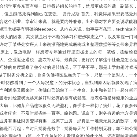
会想学更多东西有朝一日担得起组长的担子，然后更成器的话，副部长
，但是能感觉得到自己在变强。 @丹尼斯 首先，我觉得如果想要感受
合这个职业。拿审计来说，就是要内外兼修。出外勤对客户要会说话能
，对经理老板要有明确的feedback。从内在来说，做事要有条理，technical
面是最大的因素，其次就是出于不断的学习和进步状态之中，以及掌握一门
许对于某些处女座人士来说漂亮地完成底稿或者整理数据等等会带来异
上躺在床上，像放电影一样想着今年通过厅里面拨出去的每一笔钱，拨给检
人、企业返还退税、惠农补贴等。最真实，更好的了解这个社会是怎么
巧妙的角度观察了整个省的运转情况，至于平不平，那是上学做题时候
是做了财务分析之后，财务仿佛和医生融为了一体，只是一个是对人，一
滑时仿佛看到了一个人每况愈下的身体状态，当找到原因后就像发现了
当利润率又回来时，仿佛自己治愈了一个生命。其中和各部门一起分析
当看到经营状况越来越好时还真的很有成就感。报表各项指标健康的企
大病，比如某产品连续很久无法盈利，像手术一样切了病灶，花了很多
或者痊愈，不及时就省略一百字。略跑题。说白了，财务有趣的地方是
业务有趣让财务变得有趣，脱离了业务，那真是一堆毫无意义的数字，
都是百万起，当时只觉得是数字，觉得每天的工作特别无聊，却不知公
掉的现金流。(第一个工作单位没人看现金流)除此之外，还有那种运筹