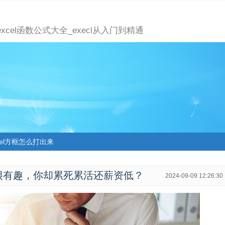
_excel函数公式大全_execl从入门到精通
cel方框怎么打出来
很有趣，你却累死累活还薪资低？
2024-09-09 12:26:30