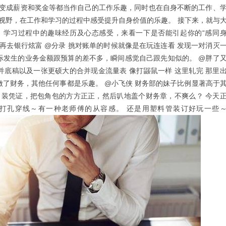
变成薪资和奖金等都当作自己的工作乐趣，同时也在自身不断的工作、
视野，在工作和学习的过程中感受提升自身价值的乐趣。 接下来，就与
、学习过程中的趣味经历及心态感受，来看一下是否能引起你的“感同
，然后再去银行炫富 @分录 挑对账单的时候就像是在玩连连看 发现一对消灭
实际发生的业务金额跟预算的差不多，瞬间感觉自己跟先知似的。 @胖了
并底稿以及一张更硕大的合并现金流量表 像打鼹鼠一样 这里轧完 那里
就是，做了财务，其他任何事都是乐趣。 @小飞侠 财务部的妹子比例显著高于
订凭证，装凭证，把包角包的方方正正，然后叭地盖个财务章，不爽么？ 今天
打孔穿线～有一种老师傅的从容感。 还是用塑料管装订好玩一些