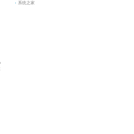
系统之家
易
不
。