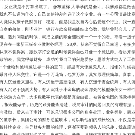
，反正我是不打算出坑了。 @布堇棉 大学学的是会计。我爹娘都是做
我也不知道为什么，自己鬼使神差的选了这个专业。有一年公司演讲比
多人觉得女孩子做财务好，稳定。但是我是发自内心热爱这个行业。我一
自身的价值，刚毕业时，银行存款余额都能结出负数。我毕业那会儿，
难。遇到问题的时候，就把之前的账全翻出来一个一个的看。靠着一股
现在在一家新三板企业做财务经理，28岁。从来不觉得自己幸运，有多
从来不觉得累，跟数字打交道的时候觉得自己好像一个魔法师。看起来
致的表。我觉得做财务，成功将我自己的兴趣爱好，思维方式纳入了工
，一个像哈利波特魔法界一样的空间，那里有天使魔鬼凡人。报销的时候
系各种人际交往。它是一个万花筒，包罗万象，其实原理很简单。喜欢
有人沉迷逢来迎往，有人沉迷于股票涨跌，有人沉迷于资金统筹，有人
有人沉迷于预测大势，有人沉迷于小金库的现金漂亮的模型像美女一样
大的魅力在于，大多数数字代表的都是真金白银。被黄金包围的感觉棒
计的时候，报表能做平，历史的账务能查清楚，税局审计的问题回复的有理有据
向激励。后来去了审计，可以见识很多公司的账务处理，业务类别，商
的董事长，集团公司的财务总监吹水，可以听他们的成长经历。不仅是
板挂牌企业，主导财务方面的梳理，逐渐享受到领头人的乐趣，我说应
那样，专业领域我说了算。当然审计，券商，股转的审核财务方面没有