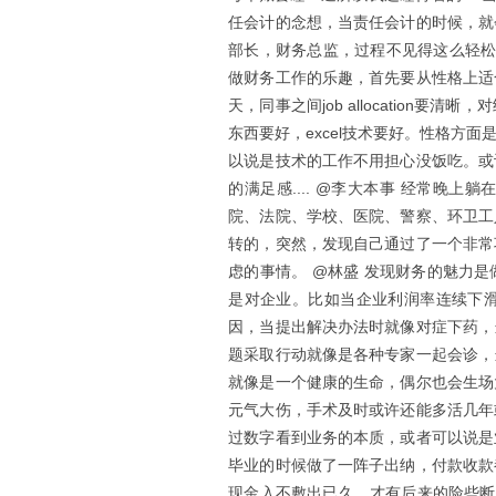
任会计的念想，当责任会计的时候，就
部长，财务总监，过程不见得这么轻松
做财务工作的乐趣，首先要从性格上适
天，同事之间job allocation要清晰
东西要好，excel技术要好。性格方
以说是技术的工作不用担心没饭吃。或
的满足感.... @李大本事 经常晚
院、法院、学校、医院、警察、环卫工
转的，突然，发现自己通过了一个非常
虑的事情。 @林盛 发现财务的魅力
是对企业。比如当企业利润率连续下
因，当提出解决办法时就像对症下药，
题采取行动就像是各种专家一起会诊，
就像是一个健康的生命，偶尔也会生场
元气大伤，手术及时或许还能多活几年
过数字看到业务的本质，或者可以说是
毕业的时候做了一阵子出纳，付款收款
现金入不敷出已久，才有后来的险些断