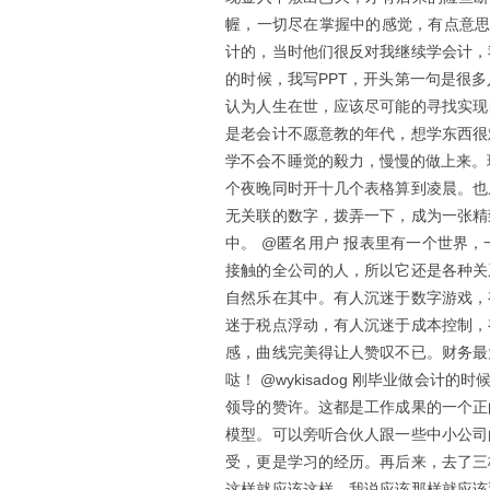
幄，一切尽在掌握中的感觉，有点意思
计的，当时他们很反对我继续学会计，
的时候，我写PPT，开头第一句是很
认为人生在世，应该尽可能的寻找实现
是老会计不愿意教的年代，想学东西很
学不会不睡觉的毅力，慢慢的做上来。
个夜晚同时开十几个表格算到凌晨。也
无关联的数字，拨弄一下，成为一张精
中。 @匿名用户 报表里有一个世界
接触的全公司的人，所以它还是各种关
自然乐在其中。有人沉迷于数字游戏，
迷于税点浮动，有人沉迷于成本控制，
感，曲线完美得让人赞叹不已。财务最
哒！ @wykisadog 刚毕业做会
领导的赞许。这都是工作成果的一个正
模型。可以旁听合伙人跟一些中小公司
受，更是学习的经历。再后来，去了三
这样就应该这样，我说应该那样就应该